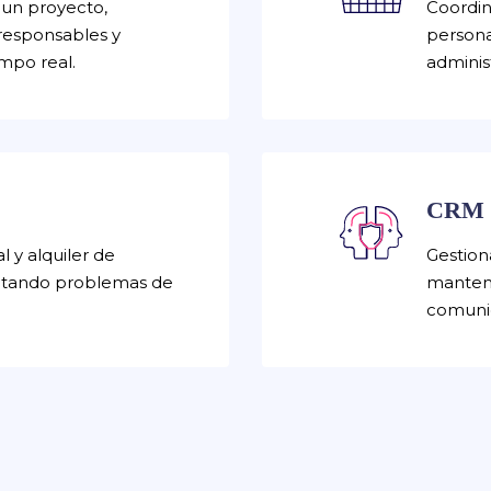
un proyecto,
Coordin
responsables y
persona
mpo real.
adminis
CRM
l y alquiler de
Gestion
vitando problemas de
manteni
.
comuni